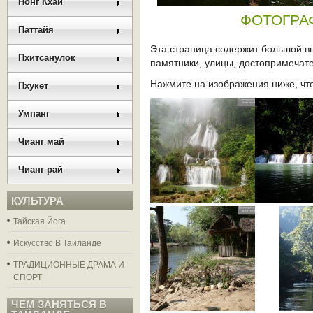
Нонг Кхай
ФОТОГРА
Паттайя
Эта страница содержит большой в
Пхитсанулок
памятники, улицы, достопримечател
Нажмите на изображения ниже, что
Пхукет
Умпанг
Чианг май
Чианг рай
КУЛЬТУРА
Тайская Йога
Искусство В Таиланде
ТРАДИЦИОННЫЕ ДРАМА И
СПОРТ
ЧЕМ ЗАНЯТЬСЯ В