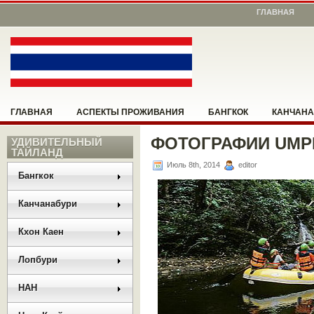
ГЛАВНАЯ
ГЛАВНАЯ
АСПЕКТЫ ПРОЖИВАНИЯ
БАНГКОК
КАНЧАНА
ФОТОГРАФИИ UM
НОНГ КХАЙ
УДИВИТЕЛЬНЫЙ
ПАТТАЙЯ
ПОМОЖЕМ СООРИЕНТИРОВАТЬСЯ
ТАЙЛАНД
Июль 8th, 2014
editor
РАЗНОЕ
РУКОВОДСТВО
САНГКХЛАБУРИ
УМПАНГ
Бангкок
Канчанабури
Кхон Каен
Лопбури
НАН