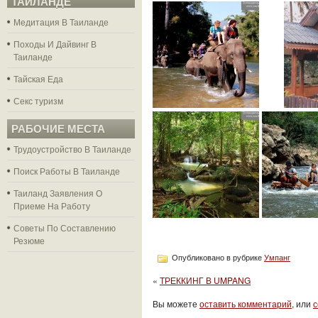
ТАЙЛАНДЕ
Медитация В Таиланде
Походы И Дайвинг В
Таиланде
Тайская Еда
Секс туризм
РАБОЧИЕ МЕСТА
Трудоустройство В Таиланде
Поиск Работы В Таиланде
Таиланд Заявления О
Приеме На Работу
Советы По Составлению
Резюме
Опубликовано в рубрике
Умпанг
«
ТРЕККИНГ В UMPANG
Вы можете
оставить комментарий
, или
с