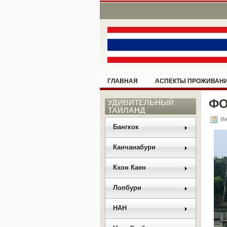
ГЛАВНАЯ
АСПЕКТЫ ПРОЖИВАН
ФО
НОНГ КХАЙ
УДИВИТЕЛЬНЫЙ
ПАТТАЙЯ
ПОМО
ТАЙЛАНД
Ию
РАЗНОЕ
РУКОВОДСТВО
САН
Бангкок
Канчанабури
Кхон Каен
Лопбури
НАН