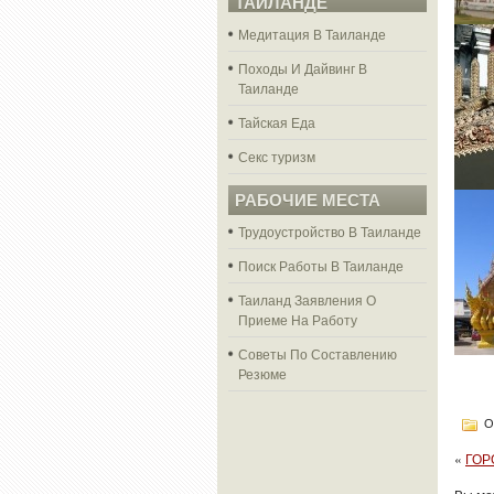
ТАЙЛАНДЕ
Медитация В Таиланде
Походы И Дайвинг В
Таиланде
Тайская Еда
Секс туризм
РАБОЧИЕ МЕСТА
Трудоустройство В Таиланде
Поиск Работы В Таиланде
Таиланд Заявления О
Приеме На Работу
Советы По Составлению
Резюме
О
«
ГОР