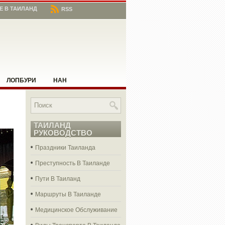
Е В ТАИЛАНД
RSS
ЛОПБУРИ
НАН
ЧИЕ МЕСТА В ТАИЛАНДЕ
АНГ РАЙ
ТАИЛАНД
РУКОВОДСТВО
Праздники Таиланда
Преступность В Таиланде
Пути В Таиланд
Маршруты В Таиланде
Медицинское Обслуживание
Виды Транспорта В Таиланде