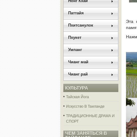
Нонг Кхай
Паттайя
Эта 
Пхитсанулок
памят
Нажми
Пхукет
Умпанг
Чианг май
Чианг рай
КУЛЬТУРА
Тайская Йога
Искусство В Таиланде
ТРАДИЦИОННЫЕ ДРАМА И
СПОРТ
ЧЕМ ЗАНЯТЬСЯ В