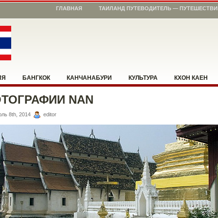
ГЛАВНАЯ
ТАИЛАНД ПУТЕВОДИТЕЛЬ — ПУТЕШЕСТВИ
ИЯ
БАНГКОК
КАНЧАНАБУРИ
КУЛЬТУРА
КХОН КАЕН
ТОГРАФИИ NAN
ЖЕМ СООРИЕНТИРОВАТЬСЯ
ПХИТСАНУЛОК
ПХУКЕТ
РАБО
ль 8th, 2014
editor
ГКХЛАБУРИ
УМПАНГ
ЧЕМ ЗАНЯТЬСЯ
ЧИАНГ МАЙ
ЧИ