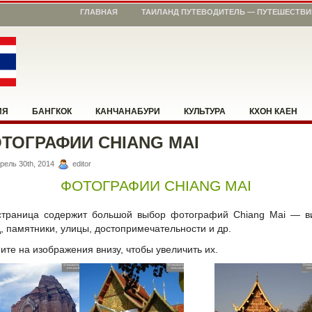
ГЛАВНАЯ
ТАИЛАНД ПУТЕВОДИТЕЛЬ — ПУТЕШЕСТВИ
ИЯ
БАНГКОК
КАНЧАНАБУРИ
КУЛЬТУРА
КХОН КАЕН
ТОГРАФИИ CHIANG MAI
ЖЕМ СООРИЕНТИРОВАТЬСЯ
ПХИТСАНУЛОК
ПХУКЕТ
РАБО
рель 30th, 2014
editor
ГКХЛАБУРИ
УМПАНГ
ЧЕМ ЗАНЯТЬСЯ
ЧИАНГ МАЙ
ЧИ
ФОТОГРАФИИ CHIANG MAI
страница содержит большой выбор фотографий Chiang Mai — в
, памятники, улицы, достопримечательности и др.
те на изображения внизу, чтобы увеличить их.