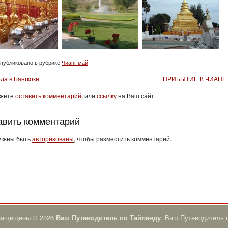
публиковано в рубрике
Чианг май
да в Бангкоке
ПРИБЫТИЕ В ЧИАНГ
ожете
оставить комментарий
, или
ссылку
на Ваш сайт.
авить комментарий
лжны быть
авторизованы
, чтобы разместить комментарий.
 защищены © 2026
Ваш Путеводитель по Тайланду
. Ваш Путеводитель 