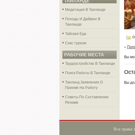
ТАЙЛАНДЕ
Медитация В Таиланде
Походы И Дайвинг В
Таиланде
Тайская Еда
О
Секс туризм
«
Пого
РАБОЧИЕ МЕСТА
Вы м
Трудоустройство В Таиланде
Ост
Поиск Работы В Таиланде
Таиланд Заявления О
Вы до
Приеме На Работу
Советы По Составлению
Резюме
Все права