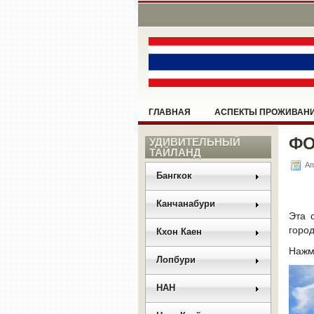
ГЛАВНАЯ
АСПЕКТЫ ПРОЖИВАН
ФО
НОНГ КХАЙ
УДИВИТЕЛЬНЫЙ
ПАТТАЙЯ
ПОМО
ТАЙЛАНД
Ап
РАЗНОЕ
РУКОВОДСТВО
САН
Бангкок
Канчанабури
Эта 
город
Кхон Каен
Нажми
Лопбури
НАН