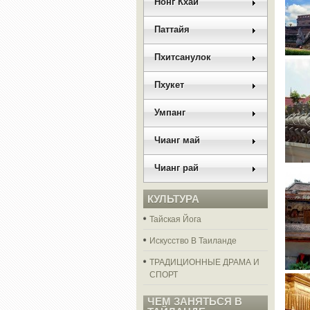
Нонг Кхай
Паттайя
Пхитсанулок
Пхукет
Умпанг
Чианг май
Чианг рай
КУЛЬТУРА
Тайская Йога
Искусство В Таиланде
ТРАДИЦИОННЫЕ ДРАМА И
СПОРТ
ЧЕМ ЗАНЯТЬСЯ В