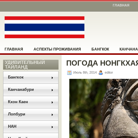
ГЛАВНАЯ
ГЛАВНАЯ
АСПЕКТЫ ПРОЖИВАНИЯ
БАНГКОК
КАНЧАНА
ПОГОДА НОНГКХА
НОНГ КХАЙ
УДИВИТЕЛЬНЫЙ
ПАТТАЙЯ
ПОМОЖЕМ СООРИЕНТИРОВАТЬСЯ
ТАЙЛАНД
Июль 8th, 2014
editor
РАЗНОЕ
РУКОВОДСТВО
САНГКХЛАБУРИ
УМПАНГ
Бангкок
Канчанабури
Кхон Каен
Лопбури
НАН