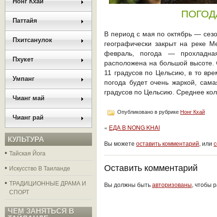
Нонг Кхай
ПОГОД
Паттайя
В период с мая по октябрь — сез
Пхитсанулок
географически закрыт на реке М
февраль, погода — прохладная
Пхукет
расположена на большой высоте.
11 градусов по Цельсию, в то вре
Умпанг
погода будет очень жаркой, сам
градусов по Цельсию. Среднее кол
Чианг май
Опубликовано в рубрике
Нонг Кхай
Чианг рай
«
ЕДА В NONG KHAI
КУЛЬТУРА
Вы можете
оставить комментарий
, или
с
Тайская Йога
Оставить комментарий
Искусство В Таиланде
ТРАДИЦИОННЫЕ ДРАМА И
Вы должны быть
авторизованы
, чтобы 
СПОРТ
ЧЕМ ЗАНЯТЬСЯ В