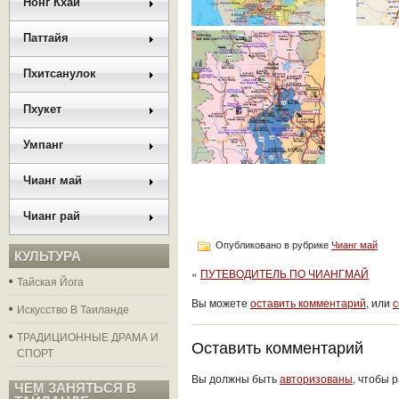
Нонг Кхай
Паттайя
Пхитсанулок
Пхукет
Умпанг
Чианг май
Чианг рай
Опубликовано в рубрике
Чианг май
КУЛЬТУРА
«
ПУТЕВОДИТЕЛЬ ПО ЧИАНГМАЙ
Тайская Йога
Вы можете
оставить комментарий
, или
с
Искусство В Таиланде
ТРАДИЦИОННЫЕ ДРАМА И
Оставить комментарий
СПОРТ
Вы должны быть
авторизованы
, чтобы 
ЧЕМ ЗАНЯТЬСЯ В