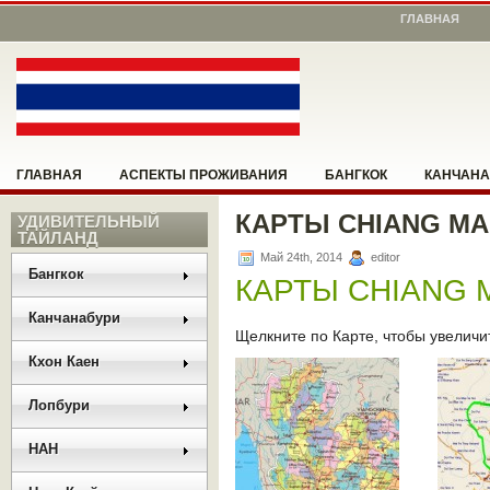
ГЛАВНАЯ
ГЛАВНАЯ
АСПЕКТЫ ПРОЖИВАНИЯ
БАНГКОК
КАНЧАНА
КАРТЫ CHIANG MA
НОНГ КХАЙ
УДИВИТЕЛЬНЫЙ
ПАТТАЙЯ
ПОМОЖЕМ СООРИЕНТИРОВАТЬСЯ
ТАЙЛАНД
Май 24th, 2014
editor
РАЗНОЕ
РУКОВОДСТВО
САНГКХЛАБУРИ
УМПАНГ
Бангкок
КАРТЫ CHIANG 
Канчанабури
Щелкните по Карте, чтобы увеличит
Кхон Каен
Лопбури
НАН