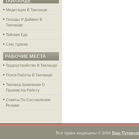
ТАЙЛАНДЕ
Медитация В Таиланде
Походы И Дайвинг В
Таиланде
Тайская Еда
Секс туризм
РАБОЧИЕ МЕСТА
Трудоустройство В Таиланде
Поиск Работы В Таиланде
Таиланд Заявления О
Приеме На Работу
Советы По Составлению
Резюме
Все права защищены © 2026
Ваш Путевод