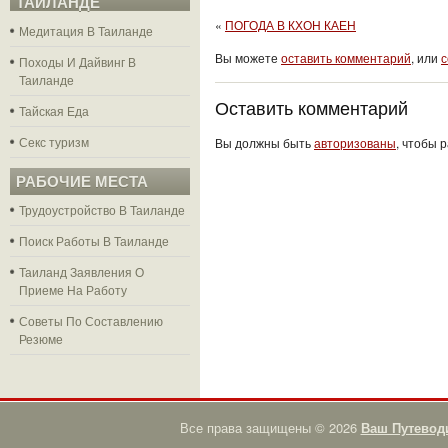
ТАЙЛАНДЕ
«
ПОГОДА В КХОН КАЕН
Медитация В Таиланде
Вы можете
оставить комментарий
, или
с
Походы И Дайвинг В
Таиланде
Оставить комментарий
Тайская Еда
Секс туризм
Вы должны быть
авторизованы
, чтобы 
РАБОЧИЕ МЕСТА
Трудоустройство В Таиланде
Поиск Работы В Таиланде
Таиланд Заявления О
Приеме На Работу
Советы По Составлению
Резюме
Все права защищены © 2026
Ваш Путевод