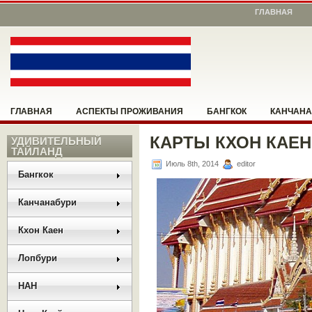
ГЛАВНАЯ
ГЛАВНАЯ
АСПЕКТЫ ПРОЖИВАНИЯ
БАНГКОК
КАНЧАНА
КАРТЫ КХОН КАЕН
НОНГ КХАЙ
УДИВИТЕЛЬНЫЙ
ПАТТАЙЯ
ПОМОЖЕМ СООРИЕНТИРОВАТЬСЯ
ТАЙЛАНД
Июль 8th, 2014
editor
РАЗНОЕ
РУКОВОДСТВО
САНГКХЛАБУРИ
УМПАНГ
Бангкок
Канчанабури
Кхон Каен
Лопбури
НАН