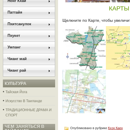
Нонг Кхай
КАРТЫ
Паттайя
Щелкните по Карте, чтобы увеличит
Пхитсанулок
Пхукет
Умпанг
Чианг май
Чианг рай
КУЛЬТУРА
Тайская Йога
Искусство В Таиланде
ТРАДИЦИОННЫЕ ДРАМА И
СПОРТ
ЧЕМ ЗАНЯТЬСЯ В
Опубликовано в рубрике
Кхон Каен