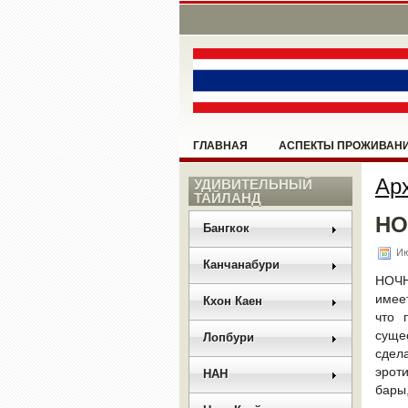
ГЛАВНАЯ
АСПЕКТЫ ПРОЖИВАН
Арх
НОНГ КХАЙ
УДИВИТЕЛЬНЫЙ
ПАТТАЙЯ
ПОМО
ТАЙЛАНД
НО
РАЗНОЕ
РУКОВОДСТВО
САН
Бангкок
Ию
Канчанабури
НОЧН
имее
Кхон Каен
что 
суще
Лопбури
сдел
эрот
НАН
бары,