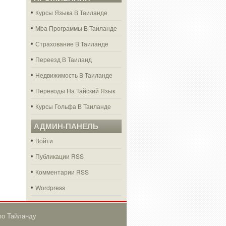
Курсы Языка В Таиланде
Mba Программы В Таиланде
Страхование В Таиланде
Переезд В Таиланд
Недвижимость В Таиланде
Переводы На Тайский Язык
Курсы Гольфа В Таиланде
АДМИН-ПАНЕЛЬ
Войти
Публикации RSS
Комментарии RSS
Wordpress
по Тайланду