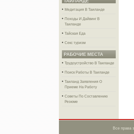
ТАЙЛАНДЕ
Медитация В Таиланде
Походы И Дайвинг В
Таиланде
Тайская Еда
Секс туризм
РАБОЧИЕ МЕСТА
Трудоустройство В Таиланде
Поиск Работы В Таиланде
Таиланд Заявления О
Приеме На Работу
Советы По Составлению
Резюме
Все права