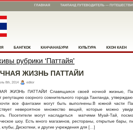
ГЛАВНАЯ
ТАИЛАНД ПУТЕВОДИТЕЛЬ — ПУТЕШЕСТВИ
ИЯ
БАНГКОК
КАНЧАНАБУРИ
КУЛЬТУРА
КХОН КАЕН
ивы рубрики ‘Паттайя’
ЖЕМ СООРИЕНТИРОВАТЬСЯ
ПХИТСАНУЛОК
ПХУКЕТ
РАБО
ЧНАЯ ЖИЗНЬ ПАТТАЙИ
ГКХЛАБУРИ
УМПАНГ
ЧЕМ ЗАНЯТЬСЯ
ЧИАНГ МАЙ
ЧИ
ль 8th, 2014
editor
АЯ ЖИЗНЬ ПАТТАЙИ Славящаяся своей ночной жизнью, Па
т репутацию озорного сомнительного города Таиланда, утверждаю
почти все фантазии могут быть выполнены.В южной части Па
ствует невероятное множество вещей, которые можно увид
ать. Посетители могут насладиться матчями Муай-Тай, посмо
ическое шоу. Есть много магазинов, рестораны, открытые бары, п
 клубы, Дискотеки, и другие учреждения для […]