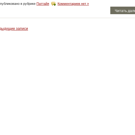
публиковано в рубрике
Паттайя
Комментариев нет »
Читать дал
дыдущие записи