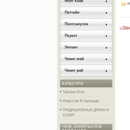
Нонг Кхай
О
Паттайя
Пхитсанулок
« Пре
Пхукет
Умпанг
Чианг май
Чианг рай
КУЛЬТУРА
Тайская Йога
Искусство В Таиланде
ТРАДИЦИОННЫЕ ДРАМА И
СПОРТ
ЧЕМ ЗАНЯТЬСЯ В