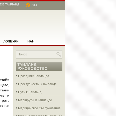
Е В ТАИЛАНД
RSS
ЛОПБУРИ
НАН
ЧИЕ МЕСТА В ТАИЛАНДЕ
АНГ РАЙ
ТАИЛАНД
РУКОВОДСТВО
Праздники Таиланда
ттайя
Преступность В Таиланде
щего,
ттайи
Пути В Таиланд
еть и
Маршруты В Таиланде
треть
ивные
Медицинское Обслуживание
Виды Транспорта В Таиланде